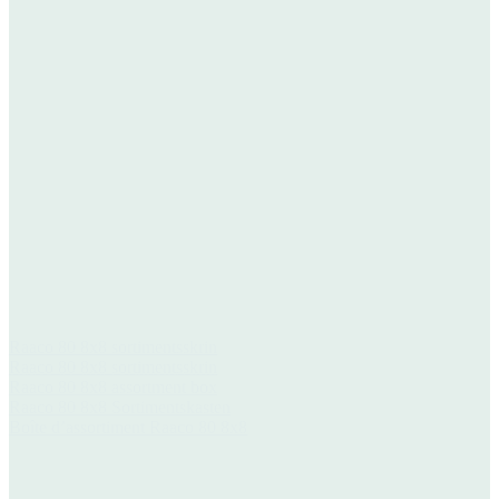
Raaco 80 8x8 sortimentsskrin
Raaco 80 8x8 sortimentsskrin
Raaco 80 8x8 assortment box
Raaco 80 8x8 Sortimentskasten
Boîte d’assortiment Raaco 80 8x8