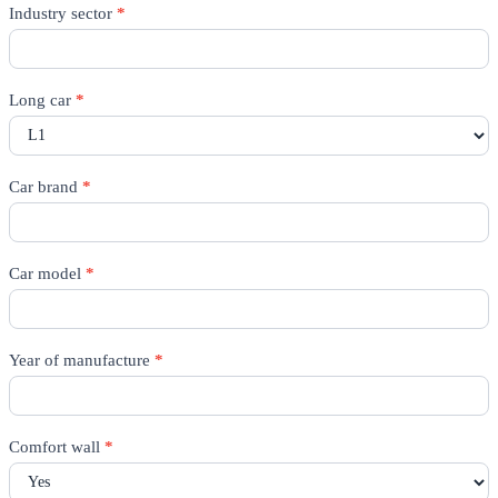
Rico
Industry sector
*
Quote
-
All
pages
Long car
*
Car brand
*
Car model
*
Year of manufacture
*
Comfort wall
*