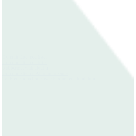
Gummimåtte med lister
Gummimatte med lister
Rubbermat with alutrim
Gummimatte mit Aluminiumkante
Tapis en caoutchouc avec bordure en aluminium