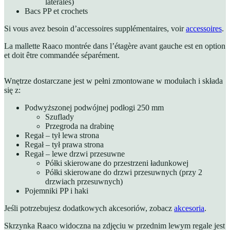
latérales)
Bacs PP et crochets
Si vous avez besoin d’accessoires supplémentaires, voir
accessoires
.
La mallette Raaco montrée dans l’étagère avant gauche est en option
et doit être commandée séparément.
Wnętrze dostarczane jest w pełni zmontowane w modułach i składa
się z:
Podwyższonej podwójnej podłogi 250 mm
Szuflady
Przegroda na drabinę
Regał – tył lewa strona
Regał – tył prawa strona
Regał – lewe drzwi przesuwne
Półki skierowane do przestrzeni ładunkowej
Półki skierowane do drzwi przesuwnych (przy 2
drzwiach przesuwnych)
Pojemniki PP i haki
Jeśli potrzebujesz dodatkowych akcesoriów, zobacz
akcesoria
.
Skrzynka Raaco widoczna na zdjęciu w przednim lewym regale jest