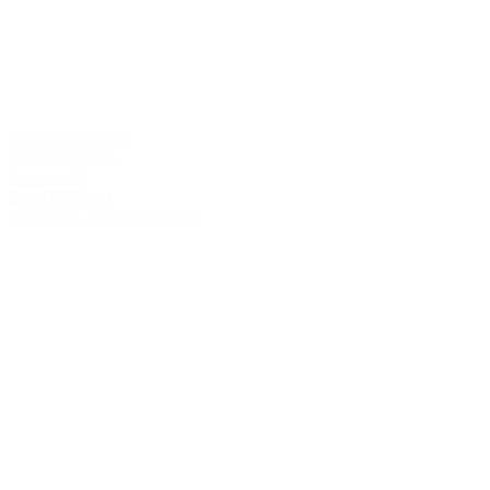
Førstehjælpsskrin
Førstehjelpskrin
First aid kit
Erste-Hilfe-Set
Trousse de premiers secours