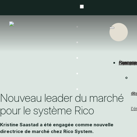
À propo
Concep
Branche
Gros cli
Clients 
Petites 
Nos pro
Cas
Nouvea
Contact
Contactez nous
de
et
et 
dis
Nouveau leader du marché
pour le système Rico
l'é
co
Kristine Saastad a été engagée comme nouvelle
directrice de marché chez Rico System.