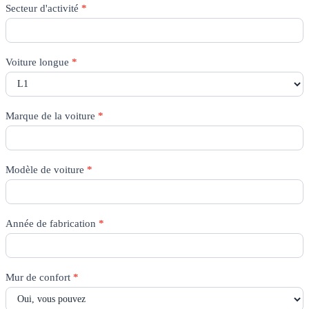
Citation
Secteur d'activité
*
de
Rico
-
Toutes
Voiture longue
*
les
pages
Marque de la voiture
*
Modèle de voiture
*
Année de fabrication
*
Mur de confort
*