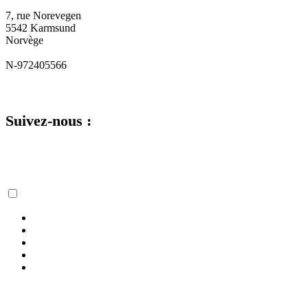
7, rue Norevegen
5542 Karmsund
Norvège
N-972405566
Suivez-nous :
Politique en matière de cookies et de protection de la vie privée