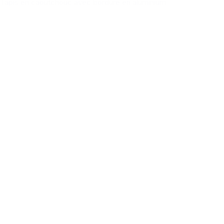
Tapis en caoutchouc avec bordure en aluminium