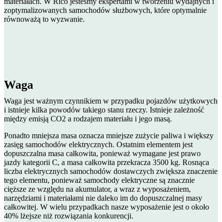
materiałach. W Rico jesteśmy ekspertami w tworzeniu wydajnych i
zoptymalizowanych samochodów służbowych, które optymalnie
równoważą to wyzwanie.
Waga
Waga jest ważnym czynnikiem w przypadku pojazdów użytkowych
i istnieje kilka powodów takiego stanu rzeczy. Istnieje zależność
między emisją CO2 a rodzajem materiału i jego masą.
Ponadto mniejsza masa oznacza mniejsze zużycie paliwa i większy
zasięg samochodów elektrycznych. Ostatnim elementem jest
dopuszczalna masa całkowita, ponieważ wymagane jest prawo
jazdy kategorii C, a masa całkowita przekracza 3500 kg. Rosnąca
liczba elektrycznych samochodów dostawczych zwiększa znaczenie
tego elementu, ponieważ samochody elektryczne są znacznie
cięższe ze względu na akumulator, a wraz z wyposażeniem,
narzędziami i materiałami nie daleko im do dopuszczalnej masy
całkowitej. W wielu przypadkach nasze wyposażenie jest o około
40% lżejsze niż rozwiązania konkurencji.