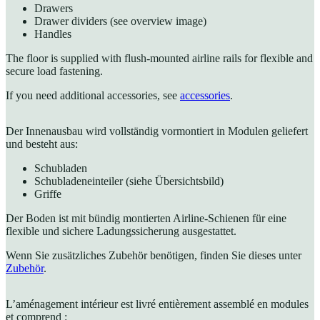
Drawers
Drawer dividers (see overview image)
Handles
The floor is supplied with flush-mounted airline rails for flexible and
secure load fastening.
If you need additional accessories, see
accessories
.
Der Innenausbau wird vollständig vormontiert in Modulen geliefert
und besteht aus:
Schubladen
Schubladeneinteiler (siehe Übersichtsbild)
Griffe
Der Boden ist mit bündig montierten Airline-Schienen für eine
flexible und sichere Ladungssicherung ausgestattet.
Wenn Sie zusätzliches Zubehör benötigen, finden Sie dieses unter
Zubehör
.
L’aménagement intérieur est livré entièrement assemblé en modules
et comprend :