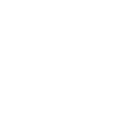
Førstehjælpsskrin
Førstehjelpskrin
First aid kit
Erste-Hilfe-Set
Trousse de premiers secours