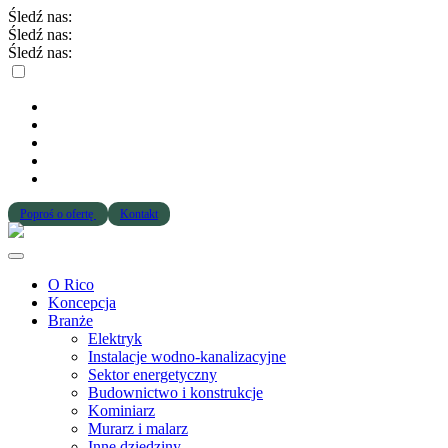
Śledź nas:
Śledź nas:
Śledź nas:
Poproś o ofertę
Kontakt
O Rico
Koncepcja
Branże
Elektryk
Instalacje wodno-kanalizacyjne
Sektor energetyczny
Budownictwo i konstrukcje
Kominiarz
Murarz i malarz
Inne dziedziny