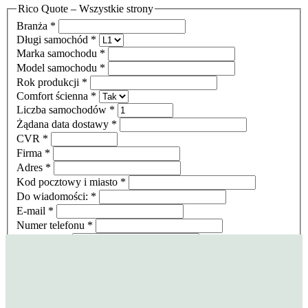
Rico Quote – Wszystkie strony
Branża
*
Długi samochód
*
Marka samochodu
*
Model samochodu
*
Rok produkcji
*
Comfort ścienna
*
Liczba samochodów
*
Żądana data dostawy
*
CVR
*
Firma
*
Adres
*
Kod pocztowy i miasto
*
Do wiadomości:
*
E-mail
*
Numer telefonu
*
Komentarze
Wyrażam zgodę na przekazanie moich danych do Rico
System.
Poproś o przesłanie oferty