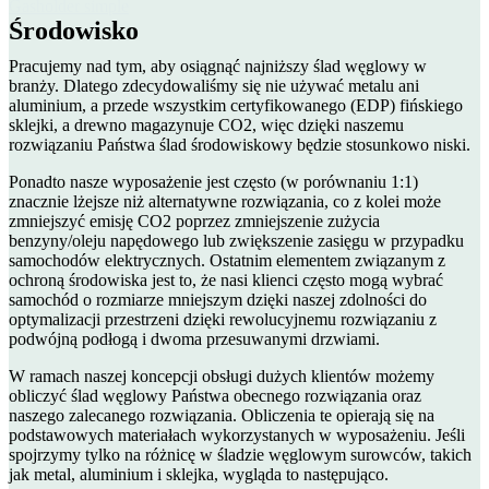
Gasholder simple
Środowisko
Pracujemy nad tym, aby osiągnąć najniższy ślad węglowy w
branży. Dlatego zdecydowaliśmy się nie używać metalu ani
aluminium, a przede wszystkim certyfikowanego (EDP) fińskiego
sklejki, a drewno magazynuje CO2, więc dzięki naszemu
rozwiązaniu Państwa ślad środowiskowy będzie stosunkowo niski.
Ponadto nasze wyposażenie jest często (w porównaniu 1:1)
znacznie lżejsze niż alternatywne rozwiązania, co z kolei może
zmniejszyć emisję CO2 poprzez zmniejszenie zużycia
benzyny/oleju napędowego lub zwiększenie zasięgu w przypadku
samochodów elektrycznych. Ostatnim elementem związanym z
ochroną środowiska jest to, że nasi klienci często mogą wybrać
samochód o rozmiarze mniejszym dzięki naszej zdolności do
optymalizacji przestrzeni dzięki rewolucyjnemu rozwiązaniu z
podwójną podłogą i dwoma przesuwanymi drzwiami.
W ramach naszej koncepcji obsługi dużych klientów możemy
obliczyć ślad węglowy Państwa obecnego rozwiązania oraz
naszego zalecanego rozwiązania. Obliczenia te opierają się na
podstawowych materiałach wykorzystanych w wyposażeniu. Jeśli
spojrzymy tylko na różnicę w śladzie węglowym surowców, takich
jak metal, aluminium i sklejka, wygląda to następująco.