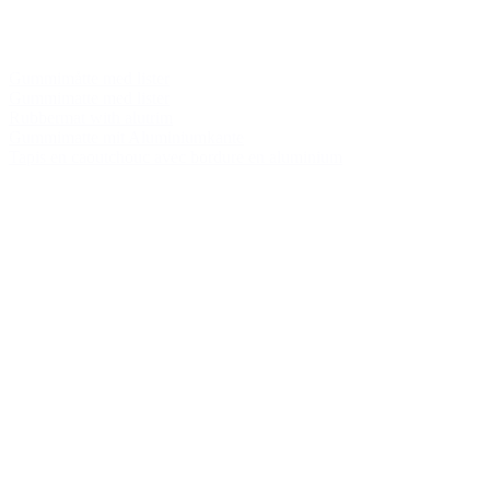
Gummimåtte med lister
Gummimatte med lister
Rubbermat with alutrim
Gummimatte mit Aluminiumkante
Tapis en caoutchouc avec bordure en aluminium