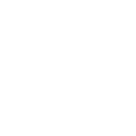
Raaco 4x5x5 Kabinett
Raaco 4x5x5 Kabinett
Raaco 4x5x5 cabinet
Raaco 4x5x5 Schrank
Armoire Raaco 4x5x5