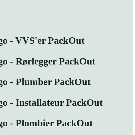
ngo - VVS'er PackOut
go - Rørlegger PackOut
ngo - Plumber PackOut
go - Installateur PackOut
ngo - Plombier PackOut