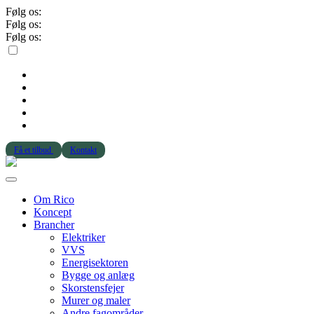
Følg os:
Følg os:
Følg os:
Få et tilbud
Kontakt
Om Rico
Koncept
Brancher
Elektriker
VVS
Energisektoren
Bygge og anlæg
Skorstensfejer
Murer og maler
Andre fagområder