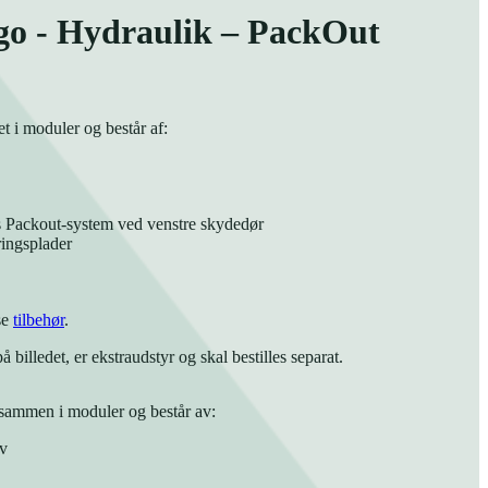
go - Hydraulik – PackOut
t i moduler og består af:
s Packout-system ved venstre skydedør
ringsplader
se
tilbehør
.
 billedet, er ekstraudstyr og skal bestilles separat.
t sammen i moduler og består av:
v