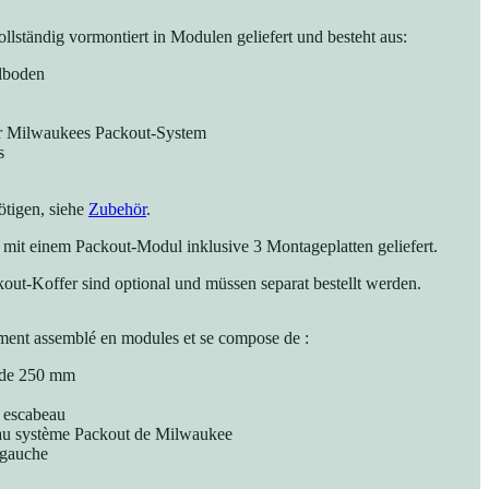
llständig vormontiert in Modulen geliefert und besteht aus:
lboden
ür Milwaukees Packout-System
s
tigen, siehe
Zubehör
.
mit einem Packout-Modul inklusive 3 Montageplatten geliefert.
out-Koffer sind optional und müssen separat bestellt werden.
ement assemblé en modules et se compose de :
é de 250 mm
 escabeau
 au système Packout de Milwaukee
 gauche