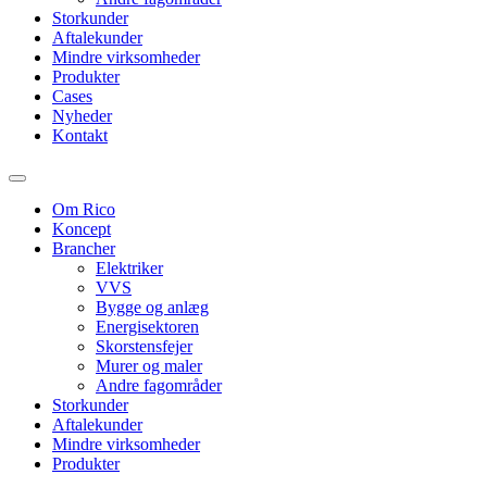
Storkunder
Aftalekunder
Mindre virksomheder
Produkter
Cases
Nyheder
Kontakt
Om Rico
Koncept
Brancher
Elektriker
VVS
Bygge og anlæg
Energisektoren
Skorstensfejer
Murer og maler
Andre fagområder
Storkunder
Aftalekunder
Mindre virksomheder
Produkter