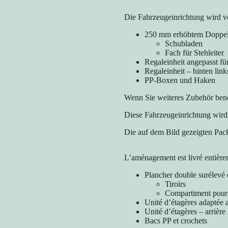
Die Fahrzeugeinrichtung wird vo
250 mm erhöhtem Doppe
Schubladen
Fach für Stehleiter
Regaleinheit angepasst f
Regaleinheit – hinten link
PP-Boxen und Haken
Wenn Sie weiteres Zubehör benö
Diese Fahrzeugeinrichtung wird 
Die auf dem Bild gezeigten Pack
L’aménagement est livré entièr
Plancher double surélev
Tiroirs
Compartiment pour
Unité d’étagères adaptée
Unité d’étagères – arrière
Bacs PP et crochets