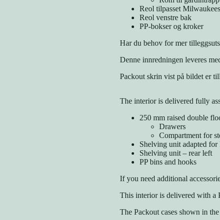
Reol tilpasset Milwaukee
Reol venstre bak
PP-bokser og kroker
Har du behov for mer tilleggsuts
Denne innredningen leveres med
Packout skrin vist på bildet er til
The interior is delivered fully a
250 mm raised double flo
Drawers
Compartment for st
Shelving unit adapted fo
Shelving unit – rear left
PP bins and hooks
If you need additional accessori
This interior is delivered with 
The Packout cases shown in the p