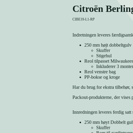
Citroën Berlin
CIBE19-L1-RP
Indretningen leveres færdigsamle
250 mm højt dobbeltgulv
Skuffer
Stigehul
Reol tilpasset Milwaukee
Inkluderer 3 monte
Reol venstre bag
PP-bokse og kroge
Har du brug for ekstra tilbehør, 
Packout-produkterne, der vises på
Innredningen leveres ferdig sat
250 mm høyt Dobbelt gul
Skuffer
Rom til gardintrapp