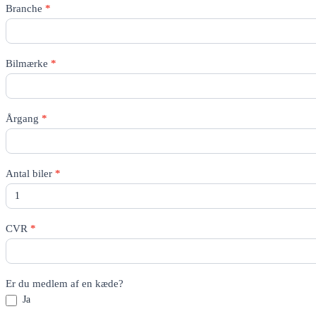
Rico
Branche
*
Quote
-
All
pages
Bilmærke
*
Årgang
*
Antal biler
*
CVR
*
Er du medlem af en kæde?
Ja