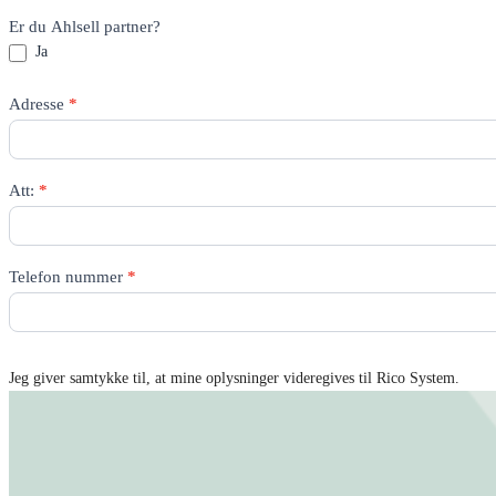
Er du Ahlsell partner?
Ja
Adresse
*
Att:
*
Telefon nummer
*
Jeg giver samtykke til, at mine oplysninger videregives til Rico System.
Få tilbud tilsendt