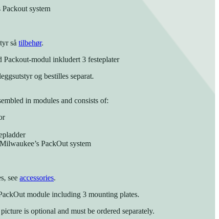
s Packout system
tyr så
tilbehør
.
 Packout-modul inkludert 3 festeplater
leggsutstyr og bestilles separat.
ssembled in modules and consists of:
or
epladder
r Milwaukee’s PackOut system
es, see
accessories
.
a PackOut module including 3 mounting plates.
icture is optional and must be ordered separately.