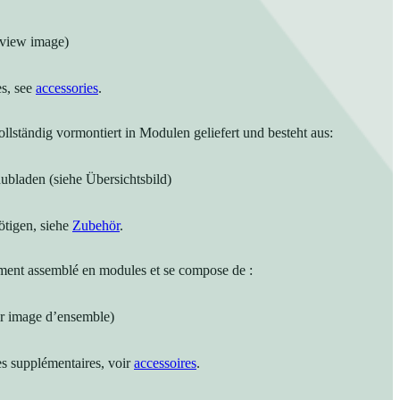
rview image)
es, see
accessories
.
llständig vormontiert in Modulen geliefert und besteht aus:
ubladen (siehe Übersichtsbild)
tigen, siehe
Zubehör
.
ement assemblé en modules et se compose de :
voir image d’ensemble)
es supplémentaires, voir
accessoires
.