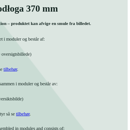
Podłoga 370 mm
ation – produktet kan afvige en smule fra billedet.
t i moduler og består af:
 oversigtsbillede)
se
tilbehør
.
t sammen i moduler og består av:
versiktsbilde)
tyr så se
tilbehør
.
ssembled in modules and consists of: