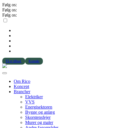
Følg os:
Følg os:
Følg os:
Få et tilbud
Kontakt
Om Rico
Koncept
Brancher
Elektriker
VVS
Energisektoren
Bygge og anlæg
Skorstensfejer
Murer og maler
Andre fagområder