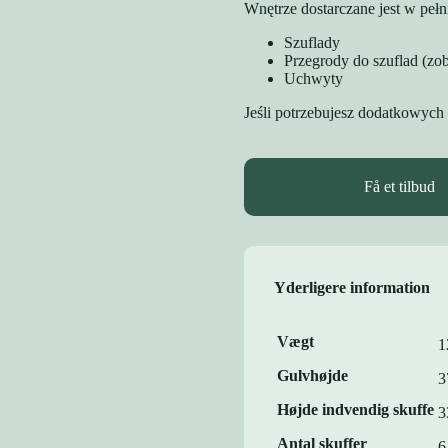
Wnętrze dostarczane jest w peł
Szuflady
Przegrody do szuflad (zo
Uchwyty
Jeśli potrzebujesz dodatkowych
Få et tilbud
Yderligere information
Vægt
1
Gulvhøjde
3
Højde indvendig skuffe
3
Antal skuffer
6