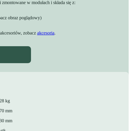
ni zmontowane w modułach i składa się z:
bacz obraz poglądowy)
 akcesoriów, zobacz
akcesoria
.
28 kg
70 mm
30 mm
 stk