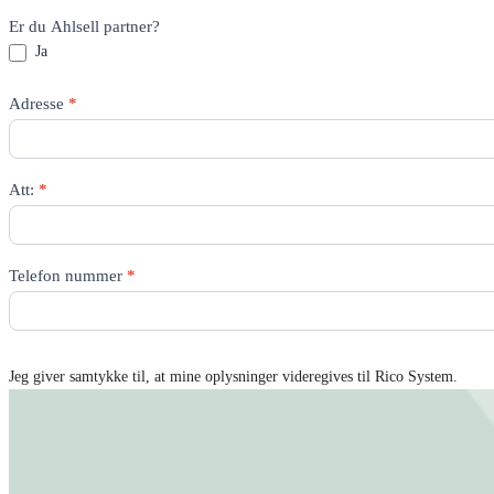
Er du Ahlsell partner?
Ja
Adresse
*
Att:
*
Telefon nummer
*
Jeg giver samtykke til, at mine oplysninger videregives til Rico System.
Få tilbud tilsendt