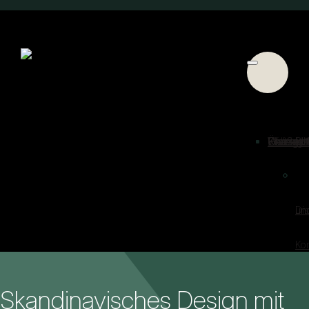
Über Ri
Konzept
Zweigst
Große 
Vertrag
Kleine 
Unsere 
Fälle
Was gib
Kontakt
Kontakt
un
un
Dis
Kon
Skandinavisches Design mit