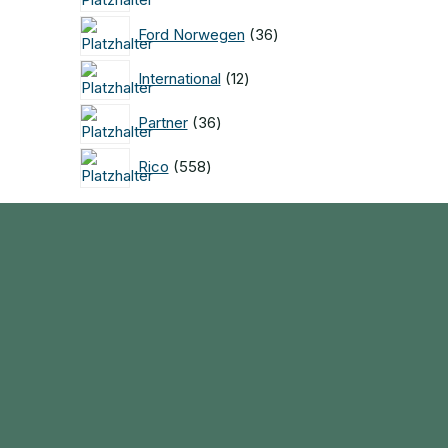
Produkte
36
Ford Norwegen
36
Produkte
12
International
12
Produkte
36
Partner
36
Produkte
558
Rico
558
Produkte