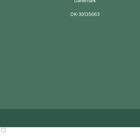
Dänemark
DK-39135663