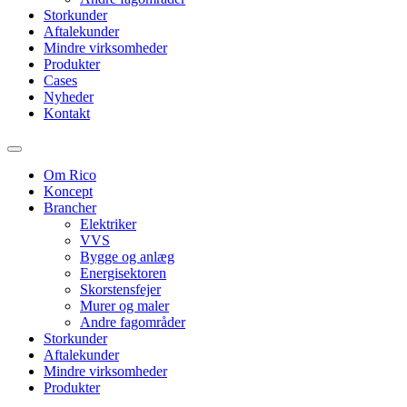
Storkunder
Aftalekunder
Mindre virksomheder
Produkter
Cases
Nyheder
Kontakt
Om Rico
Koncept
Brancher
Elektriker
VVS
Bygge og anlæg
Energisektoren
Skorstensfejer
Murer og maler
Andre fagområder
Storkunder
Aftalekunder
Mindre virksomheder
Produkter