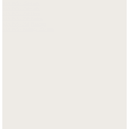
KIA Pv5 - 250 Gulv
KIA Pv5 - 250 Gulv
KIA Pv5 - 250 Floor
KIA Pv5 - 250 Boden
KIA Pv5 - 250 Plancher
KIA Pv5 - Podłoga 250 mm