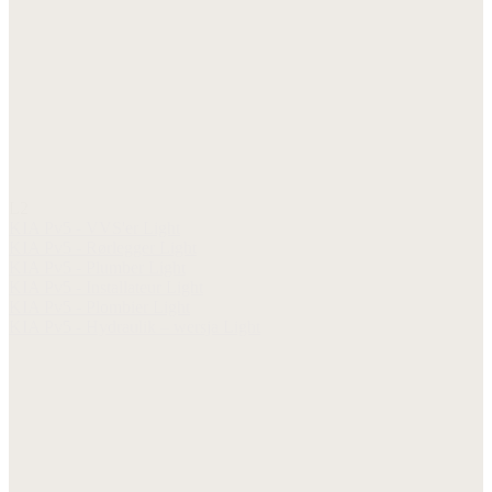
L2
KIA Pv5 - VVS'er Light
KIA Pv5 - Rørlegger Light
KIA Pv5 - Plumber Light
KIA Pv5 - Installateur Light
KIA Pv5 - Plombier Light
KIA Pv5 - Hydraulik – wersja Light