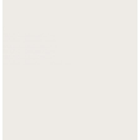
L2
KIA Pv5 - Elektriker Light
KIA Pv5 - Elektriker Light
KIA Pv5 - Electrician Light
KIA Pv5 - Elektriker Light
KIA Pv5 - Électricien Light
KIA Pv5 - Elektryk – wersja Light