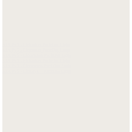
L2
KIA Pv5 - Elektriker PackOut Light
KIA Pv5 - Elektriker PackOut Light
KIA Pv5 - Electrician PackOut Light
KIA Pv5 - Elektriker PackOut Light
KIA Pv5 - Électricien PackOut Light
KIA Pv5 - Elektryk – PackOut Light