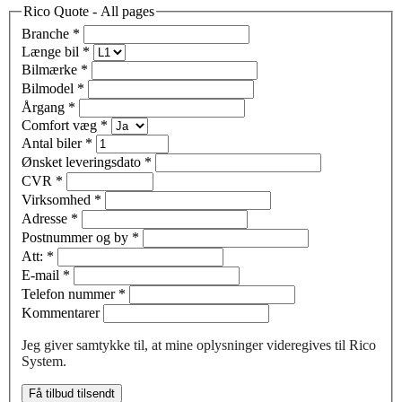
Rico Quote - All pages
Branche
*
Længe bil
*
Bilmærke
*
Bilmodel
*
Årgang
*
Comfort væg
*
Antal biler
*
Ønsket leveringsdato
*
CVR
*
Virksomhed
*
Adresse
*
Postnummer og by
*
Att:
*
E-mail
*
Telefon nummer
*
Kommentarer
Jeg giver samtykke til, at mine oplysninger videregives til Rico
System.
Få tilbud tilsendt