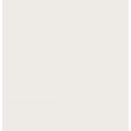
L2
KIA Pv5 - VVS'er PackOut
KIA Pv5 - Rørlegger PackOut
KIA Pv5 - Plumber PackOut
KIA Pv5 - Installateur PackOut
KIA Pv5 - Plombier PackOut
KIA Pv5 - Hydraulik – PackOut