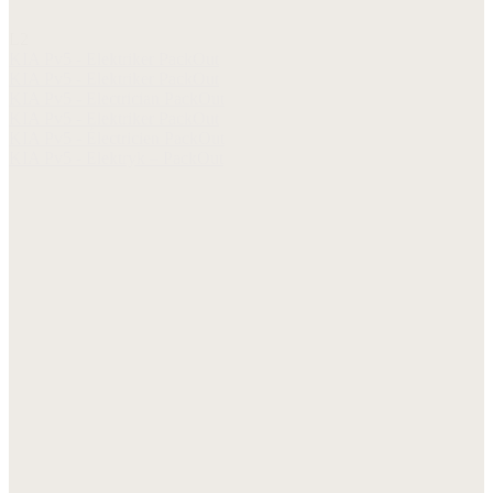
L2
KIA Pv5 - Elektriker PackOut
KIA Pv5 - Elektriker PackOut
KIA Pv5 - Electrician PackOut
KIA Pv5 - Elektriker PackOut
KIA Pv5 - Électricien PackOut
KIA Pv5 - Elektryk – PackOut