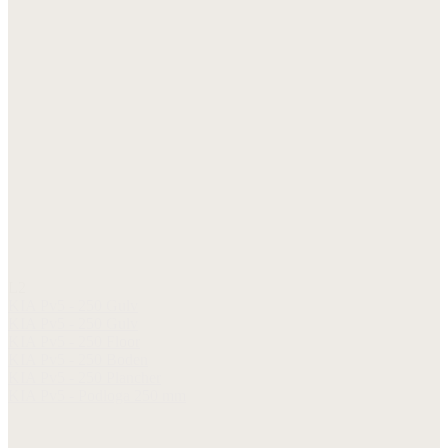
L2
KIA Pv5 - 250 Gulv
KIA Pv5 - 250 Gulv
KIA Pv5 - 250 Floor
KIA Pv5 - 250 Boden
KIA Pv5 - 250 Plancher
KIA Pv5 - Podłoga 250 mm