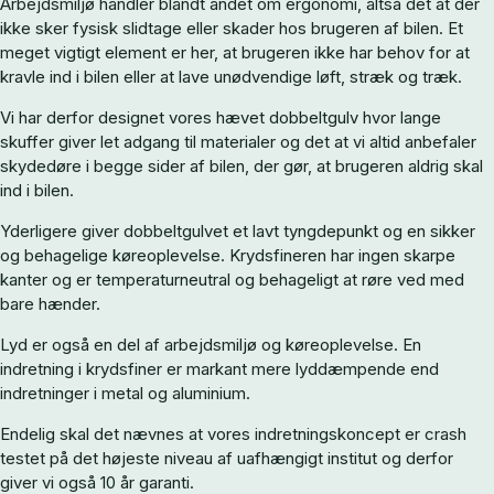
Arbejdsmiljø handler blandt andet om ergonomi, altså det at der
ikke sker fysisk slidtage eller skader hos brugeren af bilen. Et
meget vigtigt element er her, at brugeren ikke har behov for at
kravle ind i bilen eller at lave unødvendige løft, stræk og træk.
Vi har derfor designet vores hævet dobbeltgulv hvor lange
skuffer giver let adgang til materialer og det at vi altid anbefaler
skydedøre i begge sider af bilen, der gør, at brugeren aldrig skal
ind i bilen.
Yderligere giver dobbeltgulvet et lavt tyngdepunkt og en sikker
og behagelige køreoplevelse. Krydsfineren har ingen skarpe
kanter og er temperaturneutral og behageligt at røre ved med
bare hænder.
Lyd er også en del af arbejdsmiljø og køreoplevelse. En
indretning i krydsfiner er markant mere lyddæmpende end
indretninger i metal og aluminium.
Endelig skal det nævnes at vores indretningskoncept er crash
testet på det højeste niveau af uafhængigt institut og derfor
giver vi også 10 år garanti.