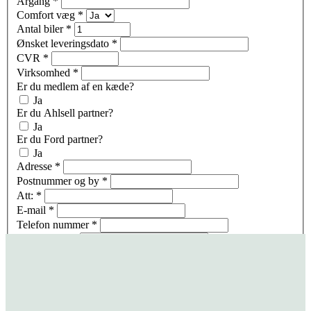
Årgang
*
Comfort væg
*
Antal biler
*
Ønsket leveringsdato
*
CVR
*
Virksomhed
*
Er du medlem af en kæde?
Ja
Er du Ahlsell partner?
Ja
Er du Ford partner?
Ja
Adresse
*
Postnummer og by
*
Att:
*
E-mail
*
Telefon nummer
*
Kommentarer
Jeg giver samtykke til, at mine oplysninger videregives til Rico
System.
Få tilbud tilsendt