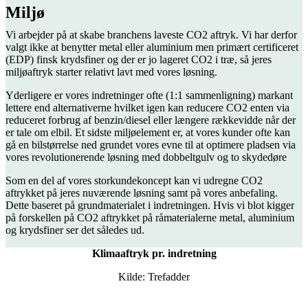
Miljø
Vi arbejder på at skabe branchens laveste CO2 aftryk. Vi har derfor
valgt ikke at benytter metal eller aluminium men primært certificeret
(EDP) finsk krydsfiner og der er jo lageret CO2 i træ, så jeres
miljøaftryk starter relativt lavt med vores løsning.
Yderligere er vores indretninger ofte (1:1 sammenligning) markant
lettere end alternativerne hvilket igen kan reducere CO2 enten via
reduceret forbrug af benzin/diesel eller længere rækkevidde når der
er tale om elbil. Et sidste miljøelement er, at vores kunder ofte kan
gå en bilstørrelse ned grundet vores evne til at optimere pladsen via
vores revolutionerende løsning med dobbeltgulv og to skydedøre
Som en del af vores storkundekoncept kan vi udregne CO2
aftrykket på jeres nuværende løsning samt på vores anbefaling.
Dette baseret på grundmaterialet i indretningen. Hvis vi blot kigger
på forskellen på CO2 aftrykket på råmaterialerne metal, aluminium
og krydsfiner ser det således ud.
Klimaaftryk pr. indretning
Kilde: Trefadder