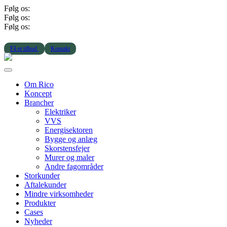
Følg os:
Følg os:
Følg os:
Få et tilbud
Kontakt
Om Rico
Koncept
Brancher
Elektriker
VVS
Energisektoren
Bygge og anlæg
Skorstensfejer
Murer og maler
Andre fagområder
Storkunder
Aftalekunder
Mindre virksomheder
Produkter
Cases
Nyheder