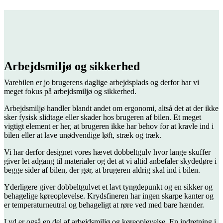
Arbejdsmiljø og sikkerhed
Varebilen er jo brugerens daglige arbejdsplads og derfor har vi
meget fokus på arbejdsmiljø og sikkerhed.
Arbejdsmiljø handler blandt andet om ergonomi, altså det at der ikke
sker fysisk slidtage eller skader hos brugeren af bilen. Et meget
vigtigt element er her, at brugeren ikke har behov for at kravle ind i
bilen eller at lave unødvendige løft, stræk og træk.
Vi har derfor designet vores hævet dobbeltgulv hvor lange skuffer
giver let adgang til materialer og det at vi altid anbefaler skydedøre i
begge sider af bilen, der gør, at brugeren aldrig skal ind i bilen.
Yderligere giver dobbeltgulvet et lavt tyngdepunkt og en sikker og
behagelige køreoplevelse. Krydsfineren har ingen skarpe kanter og
er temperaturneutral og behageligt at røre ved med bare hænder.
Lyd er også en del af arbejdsmiljø og køreoplevelse. En indretning i