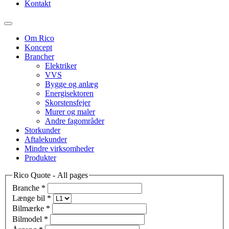
Kontakt
Om Rico
Koncept
Brancher
Elektriker
VVS
Bygge og anlæg
Energisektoren
Skorstensfejer
Murer og maler
Andre fagområder
Storkunder
Aftalekunder
Mindre virksomheder
Produkter
Rico Quote - All pages
Branche
*
Længe bil
*
Bilmærke
*
Bilmodel
*