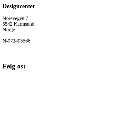
Designcenter
Norevegen 7
5542 Karmsund
Norge
N-972405566
Følg os:
Cookie og privatlivspolitik