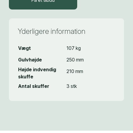
Få et tilbud
Yderligere information
Vægt
107 kg
Gulvhøjde
250 mm
Højde indvendig
210 mm
skuffe
Antal skuffer
3 stk