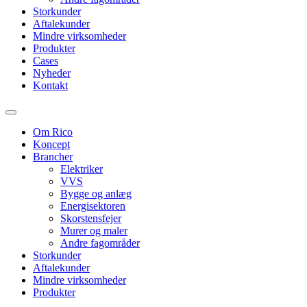
Storkunder
Aftalekunder
Mindre virksomheder
Produkter
Cases
Nyheder
Kontakt
Om Rico
Koncept
Brancher
Elektriker
VVS
Bygge og anlæg
Energisektoren
Skorstensfejer
Murer og maler
Andre fagområder
Storkunder
Aftalekunder
Mindre virksomheder
Produkter