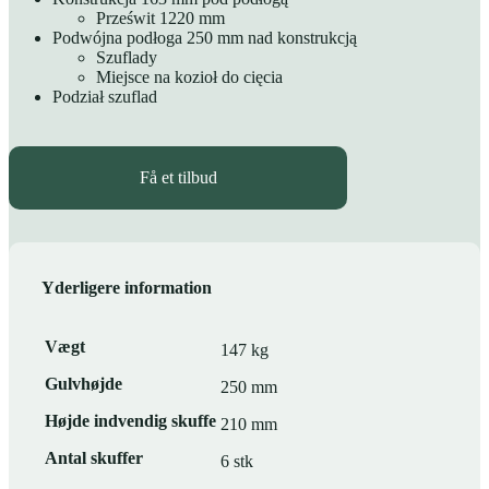
Prześwit 1220 mm
Podwójna podłoga 250 mm nad konstrukcją
Szuflady
Miejsce na kozioł do cięcia
Podział szuflad
Få et tilbud
Yderligere information
Vægt
147 kg
Gulvhøjde
250 mm
Højde indvendig skuffe
210 mm
Antal skuffer
6 stk