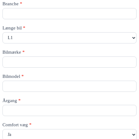
Rico
Branche
*
Quote
-
All
pages
Længe bil
*
Bilmærke
*
Bilmodel
*
Årgang
*
Comfort væg
*