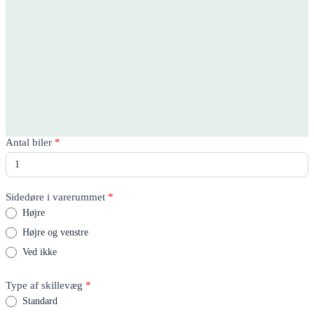
Rico
Antal biler
*
Quote
-
Product
page
Sidedøre i varerummet
*
Højre
Højre og venstre
Ved ikke
Type af skillevæg
*
Standard