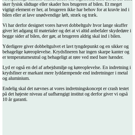
sker fysisk slidtage eller skader hos brugeren af bilen. Et meget
vigtigt element er her, at brugeren ikke har behov for at kravle ind i
bilen eller at lave unødvendige løft, stræk og træk.
Vi har derfor designet vores hævet dobbeltgulv hvor lange skuffer
giver let adgang til materialer og det at vi altid anbefaler skydedøre i
begge sider af bilen, der gør, at brugeren aldrig skal ind i bilen.
Yderligere giver dobbeltgulvet et lavt tyngdepunkt og en sikker og
behagelige køreoplevelse. Krydsfineren har ingen skarpe kanter og
er temperaturneutral og behageligt at røre ved med bare hænder.
Lyd er også en del af arbejdsmiljø og køreoplevelse. En indretning i
krydsfiner er markant mere lyddæmpende end indretninger i metal
og aluminium.
Endelig skal det nævnes at vores indretningskoncept er crash testet
på det højeste niveau af uafhængigt institut og derfor giver vi også
10 år garanti.