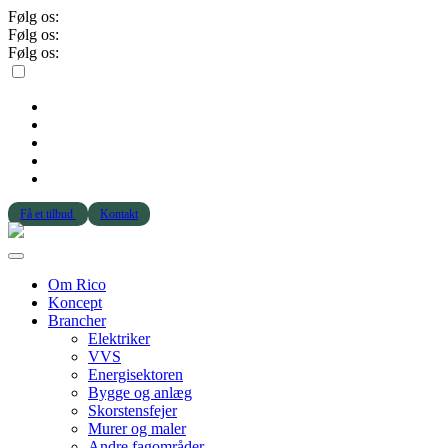
Følg os:
Følg os:
Følg os:
Få et tilbud
Kontakt
Om Rico
Koncept
Brancher
Elektriker
VVS
Energisektoren
Bygge og anlæg
Skorstensfejer
Murer og maler
Andre fagområder