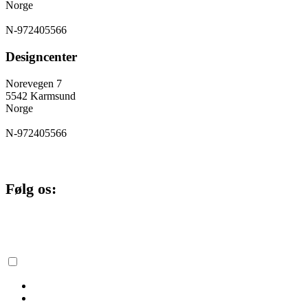
Norge
N-972405566
Designcenter
Norevegen 7
5542 Karmsund
Norge
N-972405566
Følg os:
Cookie og privatlivspolitik