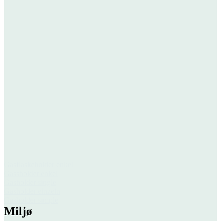
Gasflaskeholder enkel
Gassholder enkel
Gasholder single
Gasholder einzeln
Gasholder simple
Miljø