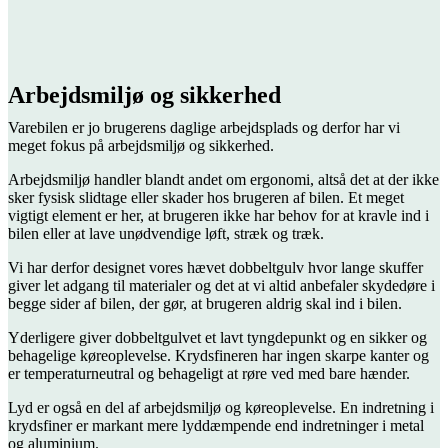
Arbejdsmiljø og sikkerhed
Varebilen er jo brugerens daglige arbejdsplads og derfor har vi
meget fokus på arbejdsmiljø og sikkerhed.
Arbejdsmiljø handler blandt andet om ergonomi, altså det at der ikke
sker fysisk slidtage eller skader hos brugeren af bilen. Et meget
vigtigt element er her, at brugeren ikke har behov for at kravle ind i
bilen eller at lave unødvendige løft, stræk og træk.
Vi har derfor designet vores hævet dobbeltgulv hvor lange skuffer
giver let adgang til materialer og det at vi altid anbefaler skydedøre i
begge sider af bilen, der gør, at brugeren aldrig skal ind i bilen.
Yderligere giver dobbeltgulvet et lavt tyngdepunkt og en sikker og
behagelige køreoplevelse. Krydsfineren har ingen skarpe kanter og
er temperaturneutral og behageligt at røre ved med bare hænder.
Lyd er også en del af arbejdsmiljø og køreoplevelse. En indretning i
krydsfiner er markant mere lyddæmpende end indretninger i metal
og aluminium.