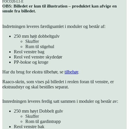
FOCO20-L1-E
OBS: Billedet er kun til illustration – produktet kan afvige en
smule fra billedet.
Indretningen leveres færdigsamlet i moduler og består af:
250 mm højt dobbeltgulv
Skuffer
Rum til stigehul
Reol venstre bag
Reol ved venstre skydedør
PP-bokse og kroge
Har du brug for ekstra tilbehør, se
tilbehør
.
Raaco-skrin, som vises på billedet i reolen foran til venstre, er
ekstraudstyr og skal bestilles separat.
Innredningen leveres ferdig satt sammen i moduler og består av:
250 mm høyt Dobbelt gulv
Skuffer
Rom til gardintrapp
Reol venstre bak