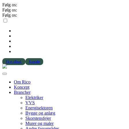
Følg os:
Følg os:
Følg os:
Få et tilbud
Kontakt
Om Rico
Koncept
Brancher
Elektriker
VVS
Energisektoren
Bygge og anlæg
Skorstensfejer
Murer og maler
Andre fagområder