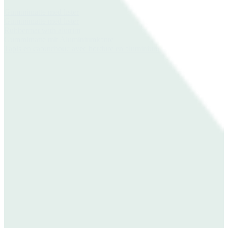
Gummimåtte med lister
Gummimatte med lister
Rubbermat with alutrim
Gummimatte mit Aluminiumkante
Tapis en caoutchouc avec bordure en aluminium