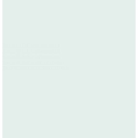
Raaco 80 8x8 sortimentsskrin
Raaco 80 8x8 sortimentsskrin
Raaco 80 8x8 assortment box
Raaco 80 8x8 Sortimentskasten
Boîte d’assortiment Raaco 80 8x8