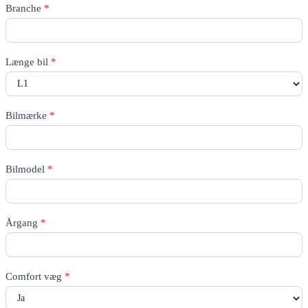
Rico
Branche
*
Quote
-
All
pages
Længe bil
*
Bilmærke
*
Bilmodel
*
Årgang
*
Comfort væg
*