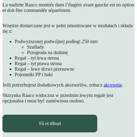
La mallette Raaco montrée dans l’étagère avant gauche est en option
et doit être commandée séparément.
Wnętrze dostarczane jest w pełni zmontowane w modułach i składa
się z:
Podwyższonej podwójnej podłogi 250 mm
Szuflady
Przegroda na drabinę
Regał – tył lewa strona
Regał – tył prawa strona
Regał – lewe drzwi przesuwne
Pojemniki PP i haki
Jeśli potrzebujesz dodatkowych akcesoriów, zobacz
akcesoria
.
Skrzynka Raaco widoczna w przednim lewym regale jest
opcjonalna i musi być zamówiona osobno.
Få et tilbud