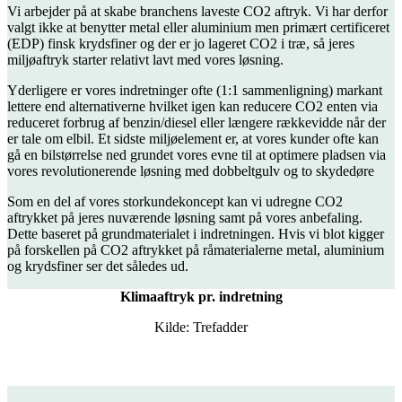
Vi arbejder på at skabe branchens laveste CO2 aftryk. Vi har derfor
valgt ikke at benytter metal eller aluminium men primært certificeret
(EDP) finsk krydsfiner og der er jo lageret CO2 i træ, så jeres
miljøaftryk starter relativt lavt med vores løsning.
Yderligere er vores indretninger ofte (1:1 sammenligning) markant
lettere end alternativerne hvilket igen kan reducere CO2 enten via
reduceret forbrug af benzin/diesel eller længere rækkevidde når der
er tale om elbil. Et sidste miljøelement er, at vores kunder ofte kan
gå en bilstørrelse ned grundet vores evne til at optimere pladsen via
vores revolutionerende løsning med dobbeltgulv og to skydedøre
Som en del af vores storkundekoncept kan vi udregne CO2
aftrykket på jeres nuværende løsning samt på vores anbefaling.
Dette baseret på grundmaterialet i indretningen. Hvis vi blot kigger
på forskellen på CO2 aftrykket på råmaterialerne metal, aluminium
og krydsfiner ser det således ud.
Klimaaftryk pr. indretning
Kilde: Trefadder