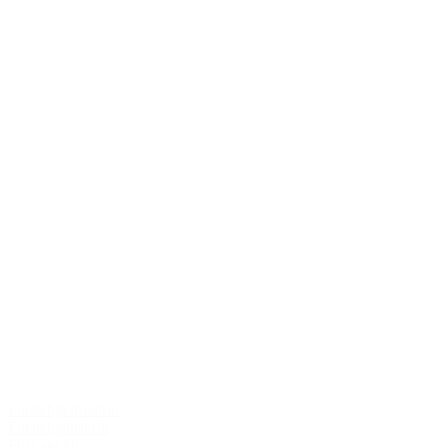
Førstehjælpsskrin
Førstehjelpskrin
First aid kit