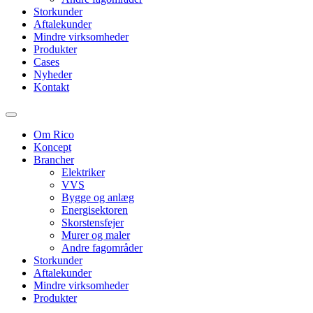
Storkunder
Aftalekunder
Mindre virksomheder
Produkter
Cases
Nyheder
Kontakt
Om Rico
Koncept
Brancher
Elektriker
VVS
Bygge og anlæg
Energisektoren
Skorstensfejer
Murer og maler
Andre fagområder
Storkunder
Aftalekunder
Mindre virksomheder
Produkter