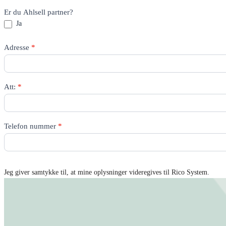
Er du Ahlsell partner?
Ja
Adresse
*
Att:
*
Telefon nummer
*
Jeg giver samtykke til, at mine oplysninger videregives til Rico System.
Få tilbud tilsendt