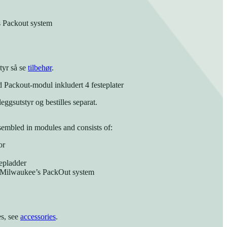
s Packout system
tyr så se
tilbehør
.
 Packout-modul inkludert 4 festeplater
leggsutstyr og bestilles separat.
ssembled in modules and consists of:
or
epladder
r Milwaukee’s PackOut system
es, see
accessories
.