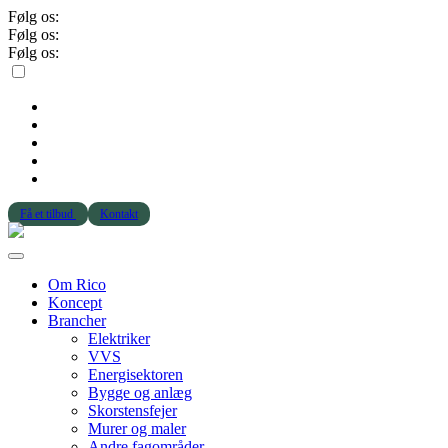
Følg os:
Følg os:
Følg os:
Få et tilbud
Kontakt
Om Rico
Koncept
Brancher
Elektriker
VVS
Energisektoren
Bygge og anlæg
Skorstensfejer
Murer og maler
Andre fagområder