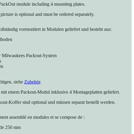
a PackOut module including 4 mounting plates.
icture is optional and must be ordered separately.
llständig vormontiert in Modulen geliefert und besteht aus:
lboden
ür Milwaukees Packout-System
s
ts
tigen, siehe
Zubehör
.
mit einem Packout-Modul inklusive 4 Montageplatten geliefert.
out-Koffer sind optional und müssen separat bestellt werden.
ement assemblé en modules et se compose de :
é de 250 mm