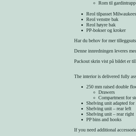
Rom til gardintrapp
Reol tilpasset Milwaukee
Reol venstre bak
Reol høyre bak
PP-bokser og kroker
Har du behov for mer tilleggsuts
Denne innredningen leveres med
Packout skrin vist på bildet er til
The interior is delivered fully a
250 mm raised double flo
Drawers
Compartment for st
Shelving unit adapted fo
Shelving unit – rear left
Shelving unit – rear right
PP bins and hooks
If you need additional accessori