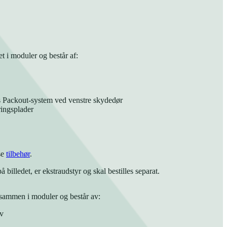
t i moduler og består af:
s Packout-system ved venstre skydedør
ringsplader
se
tilbehør
.
 billedet, er ekstraudstyr og skal bestilles separat.
t sammen i moduler og består av:
v