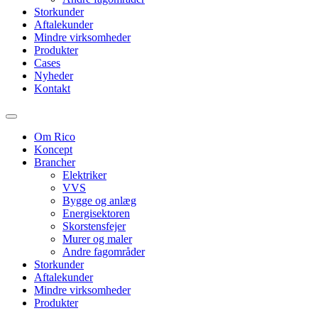
Storkunder
Aftalekunder
Mindre virksomheder
Produkter
Cases
Nyheder
Kontakt
Om Rico
Koncept
Brancher
Elektriker
VVS
Bygge og anlæg
Energisektoren
Skorstensfejer
Murer og maler
Andre fagområder
Storkunder
Aftalekunder
Mindre virksomheder
Produkter