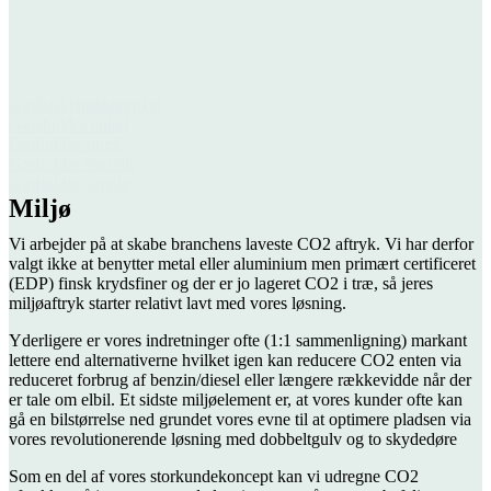
Gasflaskeholder enkel
Gassholder enkel
Gasholder single
Gasholder einzeln
Gasholder simple
Miljø
Vi arbejder på at skabe branchens laveste CO2 aftryk. Vi har derfor
valgt ikke at benytter metal eller aluminium men primært certificeret
(EDP) finsk krydsfiner og der er jo lageret CO2 i træ, så jeres
miljøaftryk starter relativt lavt med vores løsning.
Yderligere er vores indretninger ofte (1:1 sammenligning) markant
lettere end alternativerne hvilket igen kan reducere CO2 enten via
reduceret forbrug af benzin/diesel eller længere rækkevidde når der
er tale om elbil. Et sidste miljøelement er, at vores kunder ofte kan
gå en bilstørrelse ned grundet vores evne til at optimere pladsen via
vores revolutionerende løsning med dobbeltgulv og to skydedøre
Som en del af vores storkundekoncept kan vi udregne CO2