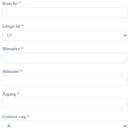
Rico
Branche
*
Quote
-
All
pages
Længe bil
*
Bilmærke
*
Bilmodel
*
Årgang
*
Comfort væg
*