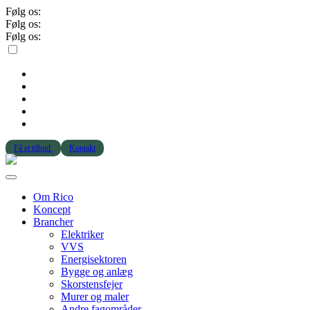
Følg os:
Følg os:
Følg os:
Få et tilbud
Kontakt
Om Rico
Koncept
Brancher
Elektriker
VVS
Energisektoren
Bygge og anlæg
Skorstensfejer
Murer og maler
Andre fagområder