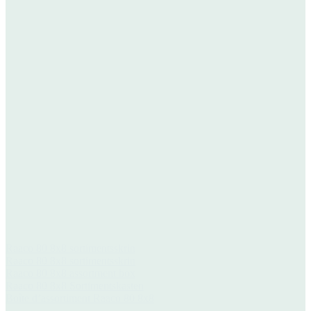
Raaco 80 8x8 sortimentsskrin
Raaco 80 8x8 sortimentsskrin
Raaco 80 8x8 assortment box
Raaco 80 8x8 Sortimentskasten
Boîte d’assortiment Raaco 80 8x8