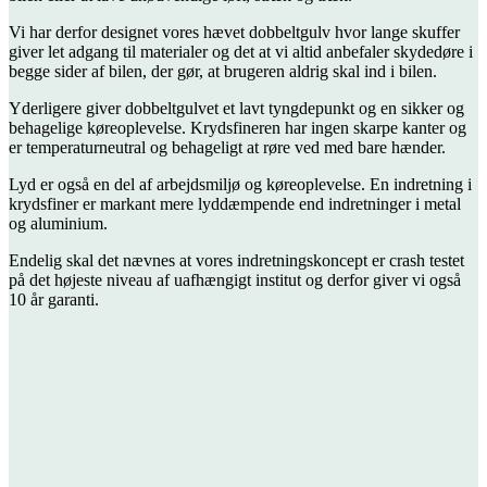
Vi har derfor designet vores hævet dobbeltgulv hvor lange skuffer
giver let adgang til materialer og det at vi altid anbefaler skydedøre i
begge sider af bilen, der gør, at brugeren aldrig skal ind i bilen.
Yderligere giver dobbeltgulvet et lavt tyngdepunkt og en sikker og
behagelige køreoplevelse. Krydsfineren har ingen skarpe kanter og
er temperaturneutral og behageligt at røre ved med bare hænder.
Lyd er også en del af arbejdsmiljø og køreoplevelse. En indretning i
krydsfiner er markant mere lyddæmpende end indretninger i metal
og aluminium.
Endelig skal det nævnes at vores indretningskoncept er crash testet
på det højeste niveau af uafhængigt institut og derfor giver vi også
10 år garanti.