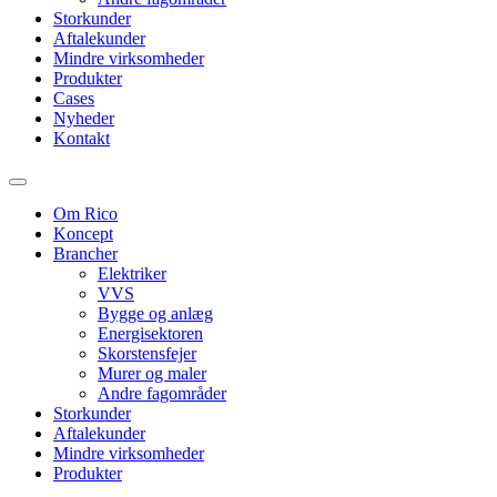
Storkunder
Aftalekunder
Mindre virksomheder
Produkter
Cases
Nyheder
Kontakt
Om Rico
Koncept
Brancher
Elektriker
VVS
Bygge og anlæg
Energisektoren
Skorstensfejer
Murer og maler
Andre fagområder
Storkunder
Aftalekunder
Mindre virksomheder
Produkter