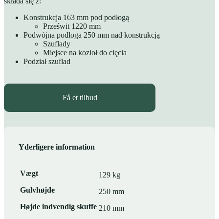
składa się z:
Konstrukcja 163 mm pod podłogą
Prześwit 1220 mm
Podwójna podłoga 250 mm nad konstrukcją
Szuflady
Miejsce na kozioł do cięcia
Podział szuflad
Få et tilbud
Yderligere information
Vægt
129 kg
Gulvhøjde
250 mm
Højde indvendig skuffe
210 mm