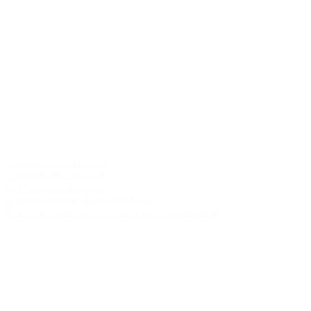
Gummimåtte med lister
Gummimatte med lister
Rubbermat with alutrim
Gummimatte mit Aluminiumkante
Tapis en caoutchouc avec bordure en aluminium