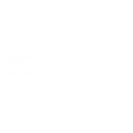
Førstehjælpsskrin
Førstehjelpskrin
First aid kit
Erste-Hilfe-Set
Trousse de premiers secours