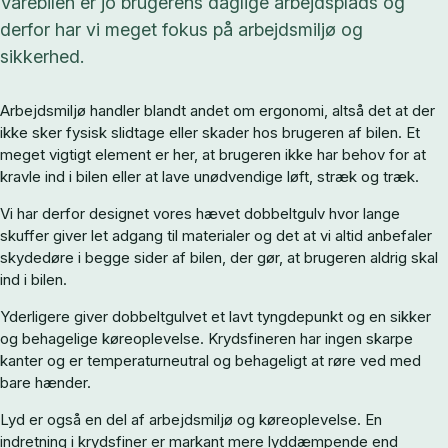
Varebilen er jo brugerens daglige arbejdsplads og
derfor har vi meget fokus på arbejdsmiljø og
sikkerhed.
Arbejdsmiljø handler blandt andet om ergonomi, altså det at der
ikke sker fysisk slidtage eller skader hos brugeren af bilen. Et
meget vigtigt element er her, at brugeren ikke har behov for at
kravle ind i bilen eller at lave unødvendige løft, stræk og træk.
Vi har derfor designet vores hævet dobbeltgulv hvor lange
skuffer giver let adgang til materialer og det at vi altid anbefaler
skydedøre i begge sider af bilen, der gør, at brugeren aldrig skal
ind i bilen.
Yderligere giver dobbeltgulvet et lavt tyngdepunkt og en sikker
og behagelige køreoplevelse. Krydsfineren har ingen skarpe
kanter og er temperaturneutral og behageligt at røre ved med
bare hænder.
Lyd er også en del af arbejdsmiljø og køreoplevelse. En
indretning i krydsfiner er markant mere lyddæmpende end