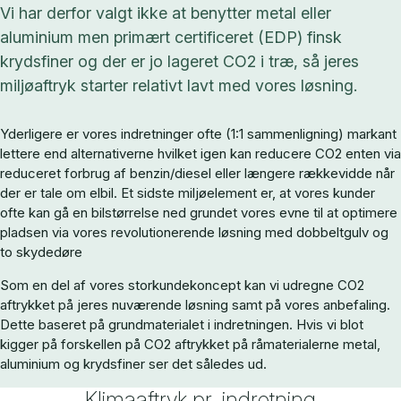
Vi har derfor valgt ikke at benytter metal eller
aluminium men primært certificeret (EDP) finsk
krydsfiner og der er jo lageret CO2 i træ, så jeres
miljøaftryk starter relativt lavt med vores løsning.
Yderligere er vores indretninger ofte (1:1 sammenligning) markant
lettere end alternativerne hvilket igen kan reducere CO2 enten via
reduceret forbrug af benzin/diesel eller længere rækkevidde når
der er tale om elbil. Et sidste miljøelement er, at vores kunder
ofte kan gå en bilstørrelse ned grundet vores evne til at optimere
pladsen via vores revolutionerende løsning med dobbeltgulv og
to skydedøre
Som en del af vores storkundekoncept kan vi udregne CO2
aftrykket på jeres nuværende løsning samt på vores anbefaling.
Dette baseret på grundmaterialet i indretningen. Hvis vi blot
kigger på forskellen på CO2 aftrykket på råmaterialerne metal,
aluminium og krydsfiner ser det således ud.
Klimaaftryk pr. indretning