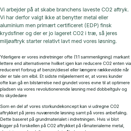
Vi arbejder på at skabe branchens laveste CO2 aftryk.
Vi har derfor valgt ikke at benytter metal eller
aluminium men primært certificeret (EDP) finsk
krydsfiner og der er jo lageret CO2 i træ, så jeres
miljøaftryk starter relativt lavt med vores løsning.
Yderligere er vores indretninger ofte (1:1 sammenligning) markant
lettere end alternativerne hvilket igen kan reducere CO2 enten via
reduceret forbrug af benzin/diesel eller længere rækkevidde når
der er tale om elbil. Et sidste miljøelement er, at vores kunder
ofte kan gå en bilstørrelse ned grundet vores evne til at optimere
pladsen via vores revolutionerende løsning med dobbeltgulv og
to skydedøre
Som en del af vores storkundekoncept kan vi udregne CO2
aftrykket på jeres nuværende løsning samt på vores anbefaling.
Dette baseret på grundmaterialet i indretningen. Hvis vi blot
kigger på forskellen på CO2 aftrykket på råmaterialerne metal,