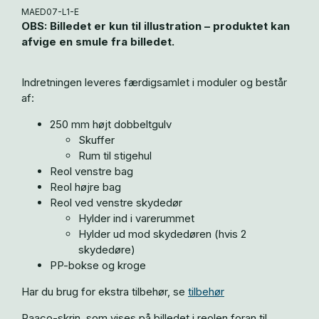
MAED07-L1-E
OBS: Billedet er kun til illustration – produktet kan
afvige en smule fra billedet.
Indretningen leveres færdigsamlet i moduler og består
af:
250 mm højt dobbeltgulv
Skuffer
Rum til stigehul
Reol venstre bag
Reol højre bag
Reol ved venstre skydedør
Hylder ind i varerummet
Hylder ud mod skydedøren (hvis 2
skydedøre)
PP-bokse og kroge
Har du brug for ekstra tilbehør, se
tilbehør
Raaco-skrin, som vises på billedet i reolen foran til