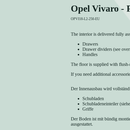
Opel Vivaro -
OPVI18-L2-250-EU
The interior is delivered fully a
Drawers
Drawer dividers (see ove
Handles
The floor is supplied with flush-
If you need additional accessori
Der Innenausbau wird vollständi
Schubladen
Schubladeneinteiler (sieh
Griffe
Der Boden ist mit bündig montie
ausgestattet.