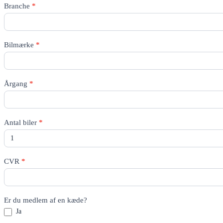
Rico
Branche
*
Quote
-
All
pages
Bilmærke
*
Årgang
*
Antal biler
*
CVR
*
Er du medlem af en kæde?
Ja