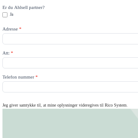
Er du Ahlsell partner?
Ja
Adresse
*
Att:
*
Telefon nummer
*
Jeg giver samtykke til, at mine oplysninger videregives til Rico System.
Få tilbud tilsendt