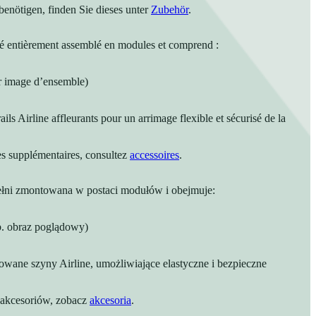
enötigen, finden Sie dieses unter
Zubehör
.
ré entièrement assemblé en modules et comprend :
ir image d’ensemble)
ails Airline affleurants pour un arrimage flexible et sécurisé de la
es supplémentaires, consultez
accessoires
.
ełni zmontowana w postaci modułów i obejmuje:
b. obraz poglądowy)
owane szyny Airline, umożliwiające elastyczne i bezpieczne
 akcesoriów, zobacz
akcesoria
.