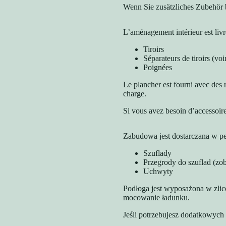
Wenn Sie zusätzliches Zubehör b
L’aménagement intérieur est liv
Tiroirs
Séparateurs de tiroirs (vo
Poignées
Le plancher est fourni avec des r
charge.
Si vous avez besoin d’accessoir
Zabudowa jest dostarczana w p
Szuflady
Przegrody do szuflad (zo
Uchwyty
Podłoga jest wyposażona w zlic
mocowanie ładunku.
Jeśli potrzebujesz dodatkowych