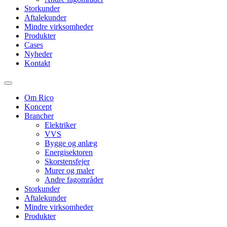
Storkunder
Aftalekunder
Mindre virksomheder
Produkter
Cases
Nyheder
Kontakt
Om Rico
Koncept
Brancher
Elektriker
VVS
Bygge og anlæg
Energisektoren
Skorstensfejer
Murer og maler
Andre fagområder
Storkunder
Aftalekunder
Mindre virksomheder
Produkter