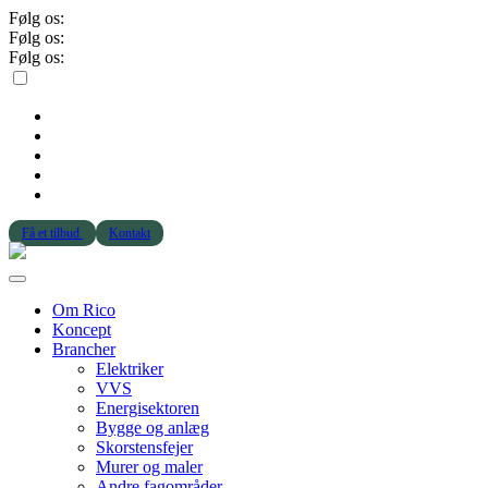
Følg os:
Følg os:
Følg os:
Få et tilbud
Kontakt
Om Rico
Koncept
Brancher
Elektriker
VVS
Energisektoren
Bygge og anlæg
Skorstensfejer
Murer og maler
Andre fagområder