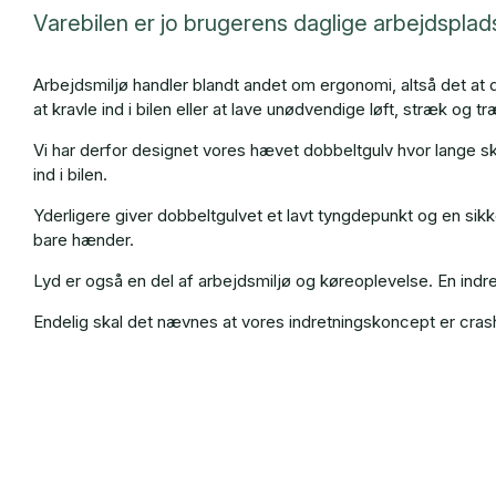
Varebilen er jo brugerens daglige arbejdsplad
Arbejdsmiljø handler blandt andet om ergonomi, altså det at de
at kravle ind i bilen eller at lave unødvendige løft, stræk og tr
Vi har derfor designet vores hævet dobbeltgulv hvor lange skuff
ind i bilen.
Yderligere giver dobbeltgulvet et lavt tyngdepunkt og en sik
bare hænder.
Lyd er også en del af arbejdsmiljø og køreoplevelse. En indr
Endelig skal det nævnes at vores indretningskoncept er crash t