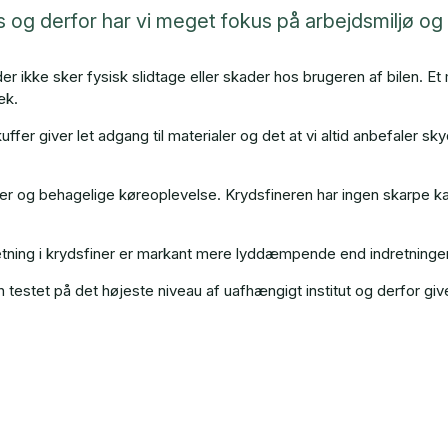
s og derfor har vi meget fokus på arbejdsmiljø og
r ikke sker fysisk slidtage eller skader hos brugeren af bilen. Et
æk.
er giver let adgang til materialer og det at vi altid anbefaler sky
ker og behagelige køreoplevelse. Krydsfineren har ingen skarpe k
etning i krydsfiner er markant mere lyddæmpende end indretninger
estet på det højeste niveau af uafhængigt institut og derfor giver