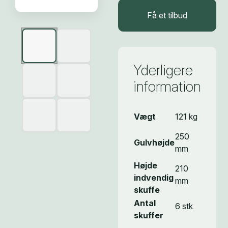
Få et tilbud
Yderligere
information
Vægt
121 kg
250
Gulvhøjde
mm
Højde
210
indvendig
mm
skuffe
Antal
6 stk
skuffer