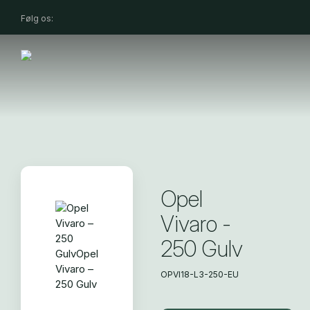
Følg os:
Opel
Vivaro -
250 Gulv
OPVI18-L3-250-EU