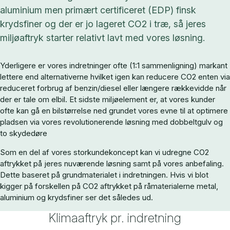
aluminium men primært certificeret (EDP) finsk
krydsfiner og der er jo lageret CO2 i træ, så jeres
miljøaftryk starter relativt lavt med vores løsning.
Yderligere er vores indretninger ofte (1:1 sammenligning) markant
lettere end alternativerne hvilket igen kan reducere CO2 enten via
reduceret forbrug af benzin/diesel eller længere rækkevidde når
der er tale om elbil. Et sidste miljøelement er, at vores kunder
ofte kan gå en bilstørrelse ned grundet vores evne til at optimere
pladsen via vores revolutionerende løsning med dobbeltgulv og
to skydedøre
Som en del af vores storkundekoncept kan vi udregne CO2
aftrykket på jeres nuværende løsning samt på vores anbefaling.
Dette baseret på grundmaterialet i indretningen. Hvis vi blot
kigger på forskellen på CO2 aftrykket på råmaterialerne metal,
aluminium og krydsfiner ser det således ud.
Klimaaftryk pr. indretning