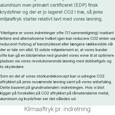
aluminium men primært certificeret (EDP) finsk
krydsfiner og der er jo lageret CO2 i træ, så jeres
miljøaftryk starter relativt lavt med vores løsning.
Yderligere er vores indretninger ofte (1:1 sammenligning) markant
lettere end alternativerne hvilket igen kan reducere CO2 enten via
reduceret forbrug af benzin/diesel eller længere rækkevidde når
der er tale om elbil. Et sidste miljøelement er, at vores kunder
ofte kan gå en bilstørrelse ned grundet vores evne til at optimere
pladsen via vores revolutionerende løsning med dobbeltgulv og
to skydedøre
Som en del af vores storkundekoncept kan vi udregne CO2
aftrykket på jeres nuværende løsning samt på vores anbefaling.
Dette baseret på grundmaterialet i indretningen. Hvis vi blot
kigger på forskellen på CO2 aftrykket på råmaterialerne metal,
aluminium og krydsfiner ser det således ud.
Klimaaftryk pr. indretning