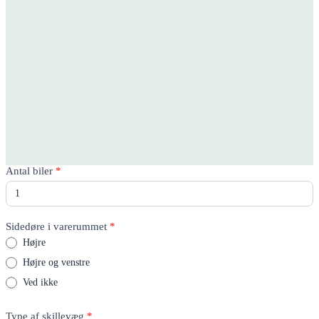
Rico
Antal biler
*
Quote
-
Product
page
Sidedøre i varerummet
*
Højre
Højre og venstre
Ved ikke
Type af skillevæg
*