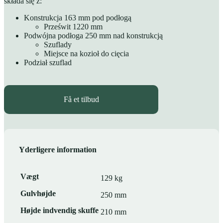
składa się z:
Konstrukcja 163 mm pod podłogą
Prześwit 1220 mm
Podwójna podłoga 250 mm nad konstrukcją
Szuflady
Miejsce na kozioł do cięcia
Podział szuflad
Få et tilbud
Yderligere information
Vægt
129 kg
Gulvhøjde
250 mm
Højde indvendig skuffe
210 mm