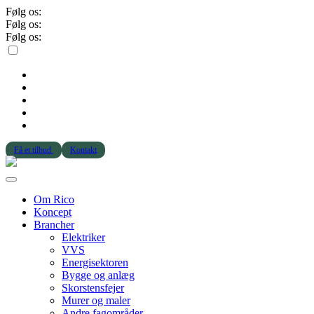
Følg os:
Følg os:
Følg os:
Få et tilbud
Kontakt
Om Rico
Koncept
Brancher
Elektriker
VVS
Energisektoren
Bygge og anlæg
Skorstensfejer
Murer og maler
Andre fagområder