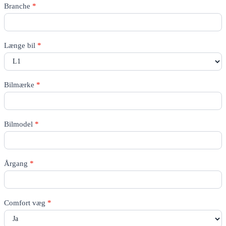
Rico
Branche
*
Quote
-
All
pages
Længe bil
*
Bilmærke
*
Bilmodel
*
Årgang
*
Comfort væg
*