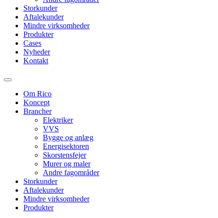
Storkunder
Aftalekunder
Mindre virksomheder
Produkter
Cases
Nyheder
Kontakt
Om Rico
Koncept
Brancher
Elektriker
VVS
Bygge og anlæg
Energisektoren
Skorstensfejer
Murer og maler
Andre fagområder
Storkunder
Aftalekunder
Mindre virksomheder
Produkter