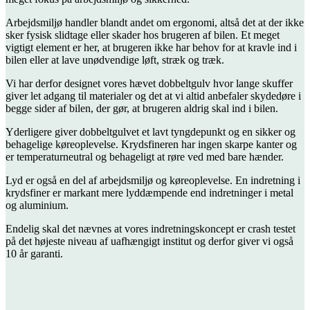
Arbejdsmiljø handler blandt andet om ergonomi, altså det at der ikke
sker fysisk slidtage eller skader hos brugeren af bilen. Et meget
vigtigt element er her, at brugeren ikke har behov for at kravle ind i
bilen eller at lave unødvendige løft, stræk og træk.
Vi har derfor designet vores hævet dobbeltgulv hvor lange skuffer
giver let adgang til materialer og det at vi altid anbefaler skydedøre i
begge sider af bilen, der gør, at brugeren aldrig skal ind i bilen.
Yderligere giver dobbeltgulvet et lavt tyngdepunkt og en sikker og
behagelige køreoplevelse. Krydsfineren har ingen skarpe kanter og
er temperaturneutral og behageligt at røre ved med bare hænder.
Lyd er også en del af arbejdsmiljø og køreoplevelse. En indretning i
krydsfiner er markant mere lyddæmpende end indretninger i metal
og aluminium.
Endelig skal det nævnes at vores indretningskoncept er crash testet
på det højeste niveau af uafhængigt institut og derfor giver vi også
10 år garanti.