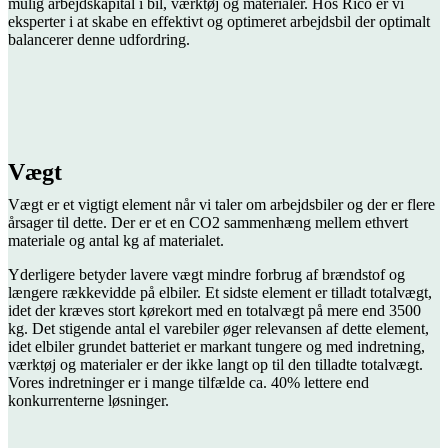
mulig arbejdskapital i bil, værktøj og materialer. Hos Rico er vi
eksperter i at skabe en effektivt og optimeret arbejdsbil der optimalt
balancerer denne udfordring.
Vægt
Vægt er et vigtigt element når vi taler om arbejdsbiler og der er flere
årsager til dette. Der er et en CO2 sammenhæng mellem ethvert
materiale og antal kg af materialet.
Yderligere betyder lavere vægt mindre forbrug af brændstof og
længere rækkevidde på elbiler. Et sidste element er tilladt totalvægt,
idet der kræves stort kørekort med en totalvægt på mere end 3500
kg. Det stigende antal el varebiler øger relevansen af dette element,
idet elbiler grundet batteriet er markant tungere og med indretning,
værktøj og materialer er der ikke langt op til den tilladte totalvægt.
Vores indretninger er i mange tilfælde ca. 40% lettere end
konkurrenterne løsninger.