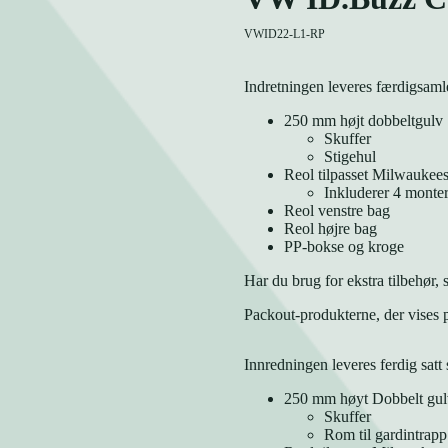
VWID22-L1-RP
Indretningen leveres færdigsamle
250 mm højt dobbeltgulv
Skuffer
Stigehul
Reol tilpasset Milwaukee
Inkluderer 4 monte
Reol venstre bag
Reol højre bag
PP-bokse og kroge
Har du brug for ekstra tilbehør, 
Packout-produkterne, der vises på
Innredningen leveres ferdig sat
250 mm høyt Dobbelt gul
Skuffer
Rom til gardintrapp