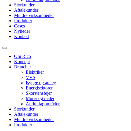
Storkunder
Aftalekunder
Mindre virksomheder
Produkter
Cases
Nyheder
Kontakt
Om Rico
Koncept
Brancher
Elektriker
VVS
Bygge og anlæg
Energisektoren
Skorstensfejer
Murer og maler
Andre fagområder
Storkunder
Aftalekunder
Mindre virksomheder
Produkter