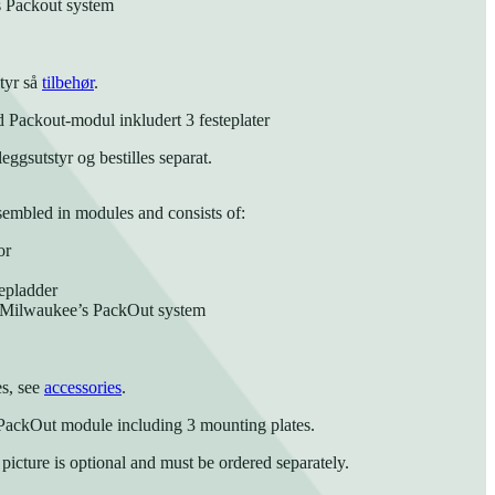
s Packout system
tyr så
tilbehør
.
 Packout-modul inkludert 3 festeplater
leggsutstyr og bestilles separat.
ssembled in modules and consists of:
or
epladder
r Milwaukee’s PackOut system
es, see
accessories
.
a PackOut module including 3 mounting plates.
icture is optional and must be ordered separately.