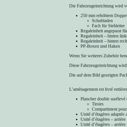
Die Fahrzeugeinrichtung wird vo
250 mm erhöhtem Doppe
Schubladen
Fach für Stehleiter
Regaleinheit angepasst f
Regaleinheit – hinten link
Regaleinheit – hinten rech
PP-Boxen und Haken
Wenn Sie weiteres Zubehör benö
Diese Fahrzeugeinrichtung wird 
Die auf dem Bild gezeigten Pack
L’aménagement est livré entièr
Plancher double surélev
Tiroirs
Compartiment pour
Unité d’étagères adaptée
Unité d’étagères – arrière
Unité d’étagères – arrière 