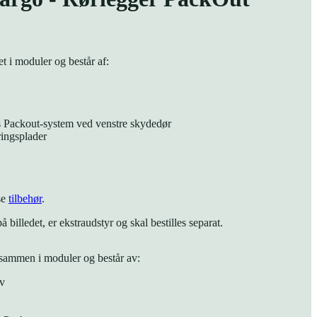
t i moduler og består af:
s Packout-system ved venstre skydedør
ringsplader
se
tilbehør
.
 billedet, er ekstraudstyr og skal bestilles separat.
t sammen i moduler og består av:
v