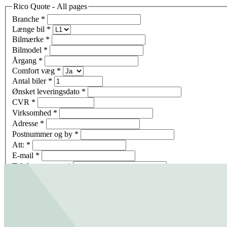
Rico Quote - All pages
Branche
*
Længe bil
*
Bilmærke
*
Bilmodel
*
Årgang
*
Comfort væg
*
Antal biler
*
Ønsket leveringsdato
*
CVR
*
Virksomhed
*
Adresse
*
Postnummer og by
*
Att:
*
E-mail
*
Telefon nummer
*
Kommentarer
Jeg giver samtykke til, at mine oplysninger videregives til Rico Sy
Få tilbud tilsendt