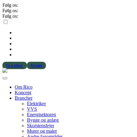
Følg os:
Følg os:
Følg os:
Få et tilbud
Kontakt
Om Rico
Koncept
Brancher
Elektriker
VVS
Energisektoren
Bygge og anlæg
Skorstensfejer
Murer og maler
Andre fagområder