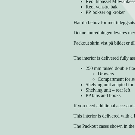
Reol tilpasset Milwaukee
Reol venstre bak
PP-bokser og kroker
Har du behov for mer tilleggsuts
Denne innredningen leveres med
Packout skrin vist på bildet er til
The interior is delivered fully a
250 mm raised double flo
Drawers
Compartment for st
Shelving unit adapted fo
Shelving unit – rear left
PP bins and hooks
If you need additional accessori
This interior is delivered with 
The Packout cases shown in the p