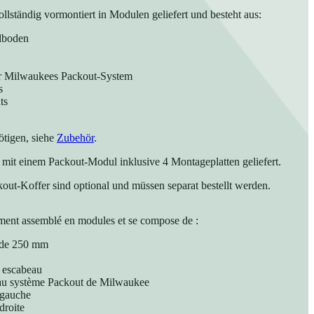
llständig vormontiert in Modulen geliefert und besteht aus:
lboden
ür Milwaukees Packout-System
s
ts
tigen, siehe
Zubehör
.
mit einem Packout-Modul inklusive 4 Montageplatten geliefert.
out-Koffer sind optional und müssen separat bestellt werden.
ement assemblé en modules et se compose de :
é de 250 mm
 escabeau
 au système Packout de Milwaukee
 gauche
droite