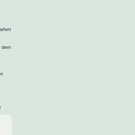
iefert
r dem
en
g