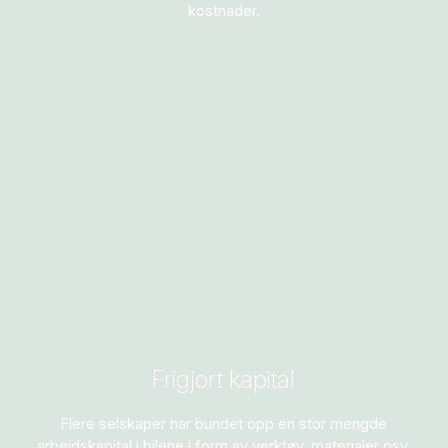
kostnader.
Frigjort kapital
Flere selskaper har bundet opp en stor mengde
arbeidskapital i bilene i form av verktøy, materialer osv.