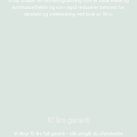
Vi har utviklet en monteringsløsning som er både enkel og
kostnadseffektiv og som også reduserer behovet for
dørplate og sidekledning ved bruk av Rico.
10 års garanti
Vi tilbyr 10 års full garanti – slik unngår du uforutsette