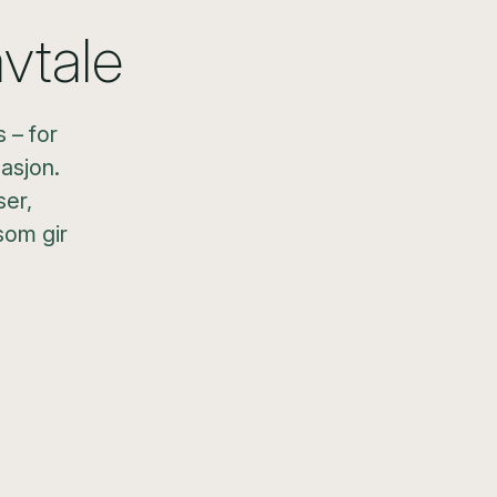
vtale
 – for
sasjon.
ser,
som gir