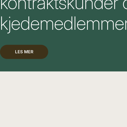
kontraktskunder 
kjedemedlemme
LES MER