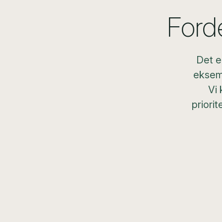
Ford
Det e
eksemp
Vi 
priori