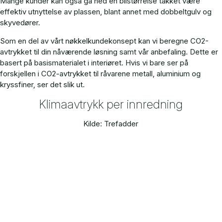
Mange kunder kan også gå ned én bilstørrelse takket være
effektiv utnyttelse av plassen, blant annet med dobbeltgulv og
skyvedører.
Som en del av vårt nøkkelkundekonsept kan vi beregne CO2-
avtrykket til din nåværende løsning samt vår anbefaling. Dette er
basert på basismaterialet i interiøret. Hvis vi bare ser på
forskjellen i CO2-avtrykket til råvarene metall, aluminium og
kryssfiner, ser det slik ut.
Klimaavtrykk per innredning
Kilde: Trefadder