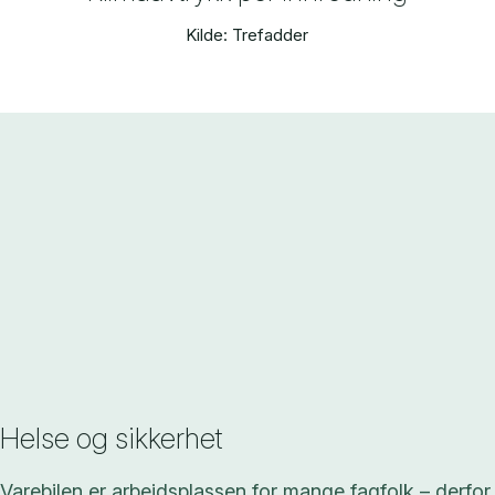
Kilde: Trefadder
Helse og sikkerhet
Varebilen er arbeidsplassen for mange fagfolk – derfor